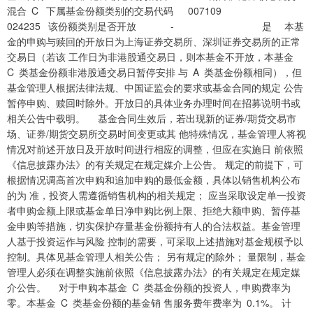
混合 C 下属基金份额类别的交易代码 007109
024235 该份额类别是否开放 - 是 本基
金的申购与赎回的开放日为上海证券交易所、深圳证券交易所的正常
交易日（若该 工作日为非港股通交易日，则本基金不开放，本基金
C 类基金份额非港股通交易日暂停安排 与 A 类基金份额相同），但
基金管理人根据法律法规、中国证监会的要求或基金合同的规定 公告
暂停申购、赎回时除外。开放日的具体业务办理时间在招募说明书或
相关公告中载明。 基金合同生效后，若出现新的证券/期货交易市
场、证券/期货交易所交易时间变更或其 他特殊情况，基金管理人将视
情况对前述开放日及开放时间进行相应的调整，但应在实施日 前依照
《信息披露办法》的有关规定在规定媒介上公告。 规定的前提下，可
根据情况调高首次申购和追加申购的最低金额，具体以销售机构公布
的为 准，投资人需遵循销售机构的相关规定； 应当采取设定单一投资
者申购金额上限或基金单日净申购比例上限、拒绝大额申购、暂停基
金申购等措施，切实保护存量基金份额持有人的合法权益。基金管理
人基于投资运作与风险 控制的需要，可采取上述措施对基金规模予以
控制。具体见基金管理人相关公告； 另有规定的除外； 量限制，基金
管理人必须在调整实施前依照《信息披露办法》的有关规定在规定媒
介公告。 对于申购本基金 C 类基金份额的投资人，申购费率为
零。本基金 C 类基金份额的基金销 售服务费年费率为 0.1%。 计