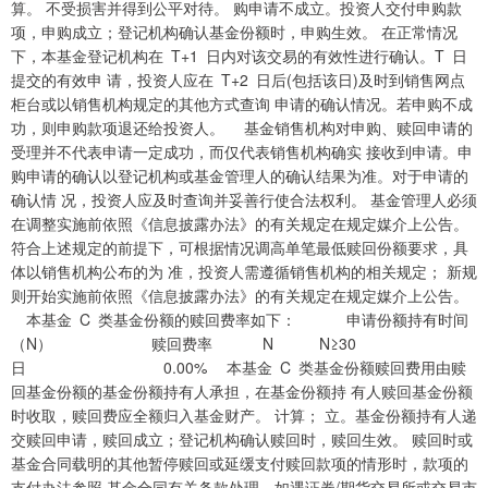
算。 不受损害并得到公平对待。 购申请不成立。投资人交付申购款
项，申购成立；登记机构确认基金份额时，申购生效。 在正常情况
下，本基金登记机构在 T+1 日内对该交易的有效性进行确认。T 日
提交的有效申 请，投资人应在 T+2 日后(包括该日)及时到销售网点
柜台或以销售机构规定的其他方式查询 申请的确认情况。若申购不成
功，则申购款项退还给投资人。 基金销售机构对申购、赎回申请的
受理并不代表申请一定成功，而仅代表销售机构确实 接收到申请。申
购申请的确认以登记机构或基金管理人的确认结果为准。对于申请的
确认情 况，投资人应及时查询并妥善行使合法权利。 基金管理人必须
在调整实施前依照《信息披露办法》的有关规定在规定媒介上公告。
符合上述规定的前提下，可根据情况调高单笔最低赎回份额要求，具
体以销售机构公布的为 准，投资人需遵循销售机构的相关规定； 新规
则开始实施前依照《信息披露办法》的有关规定在规定媒介上公告。
本基金 C 类基金份额的赎回费率如下： 申请份额持有时间
（N） 赎回费率 N N≥30
日 0.00% 本基金 C 类基金份额赎回费用由赎
回基金份额的基金份额持有人承担，在基金份额持 有人赎回基金份额
时收取，赎回费应全额归入基金财产。 计算； 立。基金份额持有人递
交赎回申请，赎回成立；登记机构确认赎回时，赎回生效。 赎回时或
基金合同载明的其他暂停赎回或延缓支付赎回款项的情形时，款项的
支付办法参照 基金合同有关条款处理。如遇证券/期货交易所或交易市