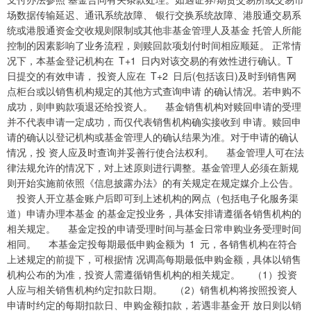
场数据传输延迟、通讯系统故障、 银行交换系统故障、港股通交易系
统或港股通资金交收规则限制或其他非基金管理人及基金 托管人所能
控制的因素影响了业务流程，则赎回款项划付时间相应顺延。 正常情
况下，本基金登记机构在 T+1 日内对该交易的有效性进行确认。T
日提交的有效申请， 投资人应在 T+2 日后(包括该日)及时到销售网
点柜台或以销售机构规定的其他方式查询申请 的确认情况。若申购不
成功，则申购款项退还给投资人。 基金销售机构对赎回申请的受理
并不代表申请一定成功，而仅代表销售机构确实接收到 申请。赎回申
请的确认以登记机构或基金管理人的确认结果为准。对于申请的确认
情况，投 资人应及时查询并妥善行使合法权利。 基金管理人可在法
律法规允许的情况下，对上述原则进行调整。基金管理人必须在新规
则开始实施前依照《信息披露办法》的有关规定在规定媒介上公告。
投资人开立基金账户后即可到上述机构的网点（包括电子化服务渠
道）申请办理本基金 的基金定投业务，具体安排请遵循各销售机构的
相关规定。 基金定投的申请受理时间与基金日常申购业务受理时间
相同。 本基金定投每期最低申购金额为 1 元，各销售机构在符合
上述规定的前提下，可根据情 况调高每期最低申购金额，具体以销售
机构公布的为准，投资人需遵循销售机构的相关规定。 （1）投资
人应与相关销售机构约定扣款日期。 （2）销售机构将按照投资人
申请时约定的每期扣款日、申购金额扣款，若遇非基金开 放日则以销