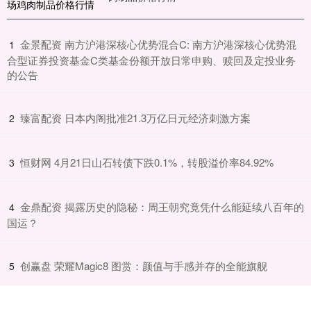
​金景配资 南方沪港深核心优势混合C: 南方沪港深核心优势混
1
合型证券投资基金C类基金份额开放日常申购、赎回及定投业务
的公告
​臻富配资 日本内阁批准21.3万亿日元经济刺激方案
2
​恒财网 4月21日山石转债下跌0.1%，转股溢价率84.92%
3
​金鼎配资 揭露历史的隐秘：周王朝究竟凭什么能延续八百年的
4
国运？
​创赢盘 荣耀Magic8 图赏：颜值与手感并存的全能旗舰
5