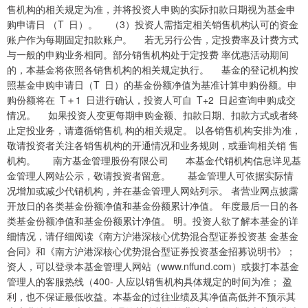
售机构的相关规定为准，并将投资人申购的实际扣款日期视为基金申
购申请日 （T 日）。 （3）投资人需指定相关销售机构认可的资金
账户作为每期固定扣款账户。 若无另行公告，定投费率及计费方式
与一般的申购业务相同。部分销售机构处于定投费 率优惠活动期间
的，本基金将依照各销售机构的相关规定执行。 基金的登记机构按
照基金申购申请日（T 日）的基金份额净值为基准计算申购份额。申
购份额将在 T＋1 日进行确认，投资人可自 T+2 日起查询申购成交
情况。 如果投资人变更每期申购金额、扣款日期、扣款方式或者终
止定投业务，请遵循销售机 构的相关规定。 以各销售机构安排为准，
敬请投资者关注各销售机构的开通情况和业务规则，或垂询相关销 售
机构。 南方基金管理股份有限公司 本基金代销机构信息详见基
金管理人网站公示，敬请投资者留意。 基金管理人可依据实际情
况增加或减少代销机构，并在基金管理人网站列示。 者营业网点披露
开放日的各类基金份额净值和基金份额累计净值。 年度最后一日的各
类基金份额净值和基金份额累计净值。 明。投资人欲了解本基金的详
细情况，请仔细阅读《南方沪港深核心优势混合型证券投资基 金基金
合同》和《南方沪港深核心优势混合型证券投资基金招募说明书》；
资人，可以登录本基金管理人网站（www.nffund.com）或拨打本基金
管理人的客服热线（400- 人应以销售机构具体规定的时间为准； 盈
利，也不保证最低收益。本基金的过往业绩及其净值高低并不预示其