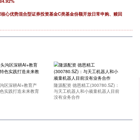
4.92%
深证成指
14311.01
02%
200.89
1.42%
港深核心优势混合型证券投资基金C类基金份额开放日常申购、赎回
沟区深耕AI+教育产
隆源配资 德恩精工(300780.SZ)：
特色实践打造未来教育
与天工机器人和小顽童机器人目前
没有业务合作