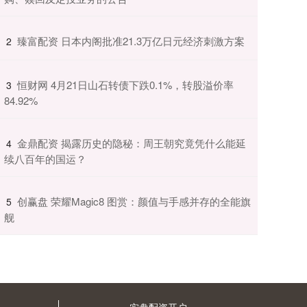
​臻富配资 日本内阁批准21.3万亿日元经济刺激方案
2
​恒财网 4月21日山石转债下跌0.1%，转股溢价率
3
84.92%
​金鼎配资 揭露历史的隐秘：周王朝究竟凭什么能延
4
续八百年的国运？
​创赢盘 荣耀Magic8 图赏：颜值与手感并存的全能旗
5
舰