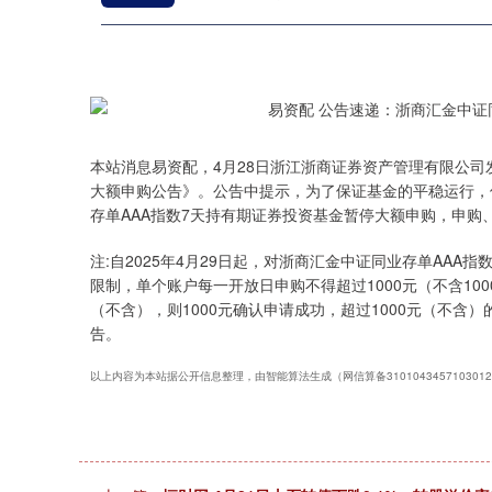
本站消息易资配，4月28日浙江浙商证券资产管理有限公司
大额申购公告》。公告中提示，为了保证基金的平稳运行，保
存单AAA指数7天持有期证券投资基金暂停大额申购，申购、
注:自2025年4月29日起，对浙商汇金中证同业存单AAA
限制，单个账户每一开放日申购不得超过1000元（不含10
（不含），则1000元确认申请成功，超过1000元（不
告。
以上内容为本站据公开信息整理，由智能算法生成（网信算备310104345710301