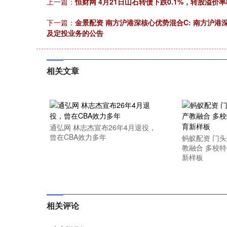
上一篇：
恒财网 4月21日山石转债下跌0.1%，转股溢价率8
上证指数
3940.04
.40
2.13%
39.68
1.
下一篇：
金景配资 南方沪港深核心优势混合C: 南方沪
及定投业务的公告
相关文章
通弘网 林志杰宣布26年4月退役，
曾在CBA效力多年
蚂蚁配资 门头
教融合 多校
新样板
相关评论