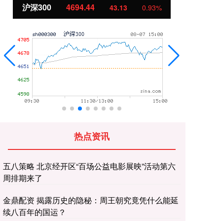
沪深300
4694.44
北
43.13
0.93%
热点资讯
五八策略 北京经开区“百场公益电影展映”活动第六
周排期来了
金鼎配资 揭露历史的隐秘：周王朝究竟凭什么能延
续八百年的国运？