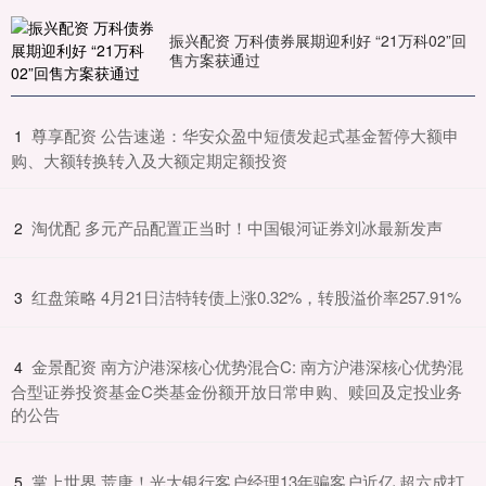
振兴配资 万科债券展期迎利好 “21万科02”回
售方案获通过
​尊享配资 公告速递：华安众盈中短债发起式基金暂停大额申
1
购、大额转换转入及大额定期定额投资
​淘优配 多元产品配置正当时！中国银河证券刘冰最新发声
2
​红盘策略 4月21日洁特转债上涨0.32%，转股溢价率257.91%
3
​金景配资 南方沪港深核心优势混合C: 南方沪港深核心优势混
4
合型证券投资基金C类基金份额开放日常申购、赎回及定投业务
的公告
​掌上世界 荒唐！光大银行客户经理13年骗客户近亿 超六成打
5