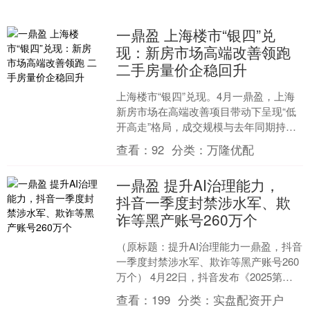
一鼎盈 上海楼市“银四”兑
现：新房市场高端改善领跑
二手房量价企稳回升
上海楼市“银四”兑现。4月一鼎盈，上海
新房市场在高端改善项目带动下呈现“低
开高走”格局，成交规模与去年同期持
平；二手房市场则连续7个月站稳“荣枯
查看：
92
分类：
万隆优配
线”以上水平，量....
一鼎盈 提升AI治理能力，
抖音一季度封禁涉水军、欺
诈等黑产账号260万个
（原标题：提升AI治理能力一鼎盈，抖音
一季度封禁涉水军、欺诈等黑产账号260
万个） 4月22日，抖音发布《2025第一
季度黑产治理数据报告》。据公开数据
查看：
199
分类：
实盘配资开户
显示，自....