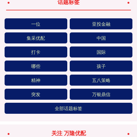
话题标签
一位
亚投金融
集采优配
中国
打卡
国际
哪些
孩子
精神
五八策略
突发
万银鼎信
全部话题标签
关注 万隆优配