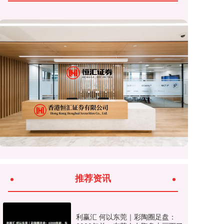
推荐资讯
利赢汇 何以东莞｜彩陶圈足盘：