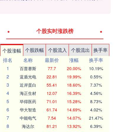
个股实时涨跌榜
个股跌幅
个股流入
个股流出
换手率
个股涨幅
排名
名称
最新价
涨幅
换手率
1
百普赛斯
77.7
20.00%
10.19%
2
蓝盾光电
22.81
19.99%
0.55%
3
近岸蛋白
55.41
18.60%
7.37%
4
海正生材
12.07
16.39%
4.56%
5
毕得医药
71.01
15.28%
8.73%
6
华大智造
61.74
14.69%
4.02%
7
中能电气
7.54
14.07%
21.47%
8
海达尔
81.21
13.92%
6.39%