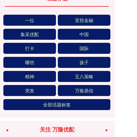
一位
亚投金融
集采优配
中国
打卡
国际
哪些
孩子
精神
五八策略
突发
万银鼎信
全部话题标签
关注 万隆优配