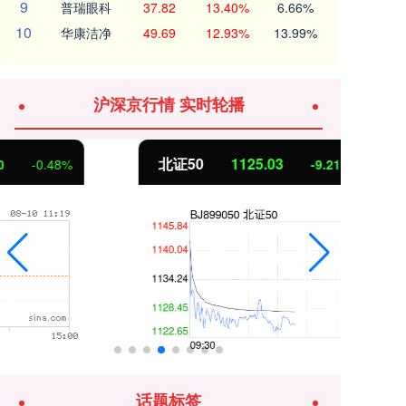
9
普瑞眼科
37.82
13.40%
6.66%
10
华康洁净
49.69
12.93%
13.99%
沪深京行情 实时轮播
北证50
1125.03
创
-9.21
-0.81%
话题标签