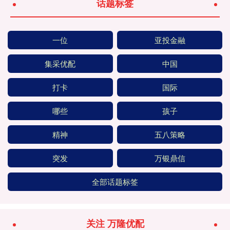
话题标签
一位
亚投金融
集采优配
中国
打卡
国际
哪些
孩子
精神
五八策略
突发
万银鼎信
全部话题标签
关注 万隆优配