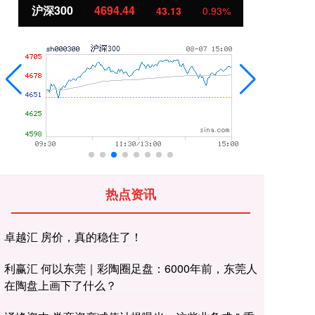
北证50
1134.24
创
11.37
1.01%
热点资讯
卓越汇 房价，真的稳住了！
利赢汇 何以东莞｜彩陶圈足盘：6000年前，东莞人
在陶盘上画下了什么？