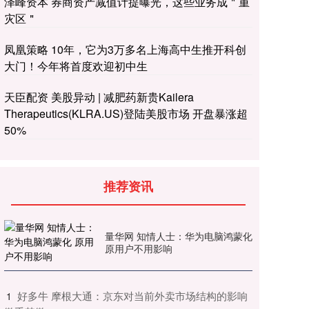
泽峰资本 券商资产减值计提曝光，这些业务成＂重
灾区＂
凤凰策略 10年，它为3万多名上海高中生推开科创
大门！今年将首度欢迎初中生
天臣配资 美股异动 | 减肥药新贵Kailera
Therapeutics(KLRA.US)登陆美股市场 开盘暴涨超
50%
推荐资讯
量华网 知情人士：华为电脑鸿蒙化
原用户不用影响
​好多牛 摩根大通：京东对当前外卖市场结构的影响
1