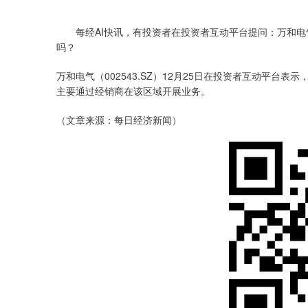
深证成指
14311.01
.68
1.02%
200.89
1
每经AI快讯，有投资者在投资者互动平台提问：万和电
吗？
万和电气（002543.SZ）12月25日在投资者互动平
主要通过经销商在该区域开展业务。
（文章来源：每日经济新闻）