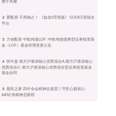
微乎其微
​爱配资 不再独占！ 《如龙0导剪版》12月8日登陆全
2
平台
​力创配资 中欧纯债LOF: 中欧纯债债券型证券投资基
3
金（LOF）基金经理变更公告
​快牛盘 南方沪港深核心优势混合A,南方沪港深核心
4
优势混合C: 南方沪港深核心优势混合型证券投资基金
基金合同
​股民之家 四中全会精神在基层丨守匠心践初心
5
&#32;传精神启新程