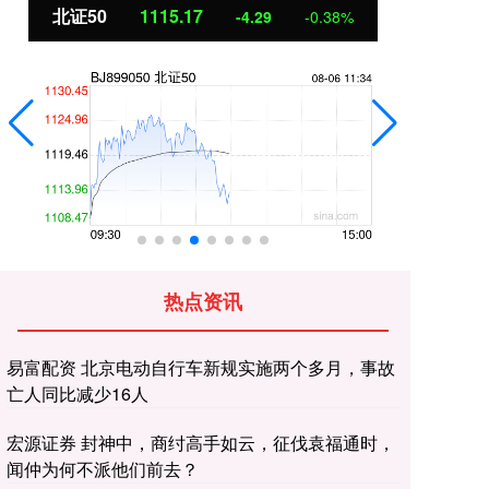
北证50
1115.17
创
-4.29
-0.38%
热点资讯
易富配资 北京电动自行车新规实施两个多月，事故
亡人同比减少16人
宏源证券 封神中，商纣高手如云，征伐袁福通时，
闻仲为何不派他们前去？