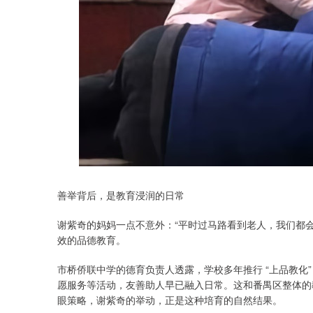
深证成指
14070.78
49
0.01%
-73.43
-0
善举背后，是教育浸润的日常
谢紫奇的妈妈一点不意外：“平时过马路看到老人，我们都会
效的品德教育。
市桥侨联中学的德育负责人透露，学校多年推行 “上品教化”
愿服务等活动，友善助人早已融入日常。这和番禺区整体的教育
眼策略，谢紫奇的举动，正是这种培育的自然结果。