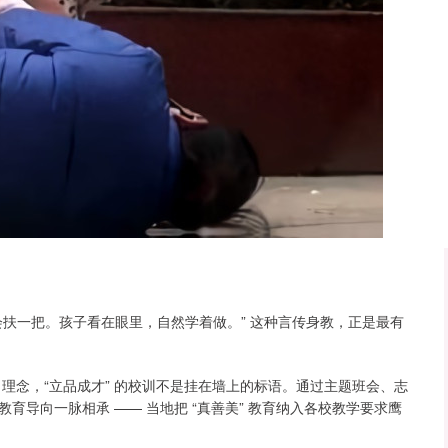
沪深300
4637.89
.52%
-20.27
-0.44%
扶一把。孩子看在眼里，自然学着做。” 这种言传身教，正是最有
 理念，“立品成才” 的校训不是挂在墙上的标语。通过主题班会、志
导向一脉相承 —— 当地把 “真善美” 教育纳入各校教学要求鹰