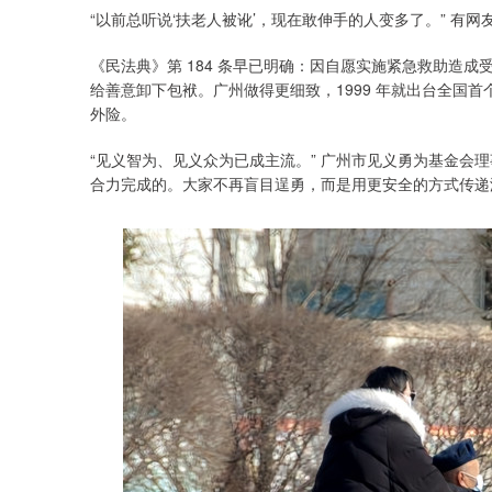
“以前总听说‘扶老人被讹’，现在敢伸手的人变多了。” 有
《民法典》第 184 条早已明确：因自愿实施紧急救助造成
给善意卸下包袱。广州做得更细致，1999 年就出台全国首个
外险。
“见义智为、见义众为已成主流。” 广州市见义勇为基金会理事
合力完成的。大家不再盲目逞勇，而是用更安全的方式传递