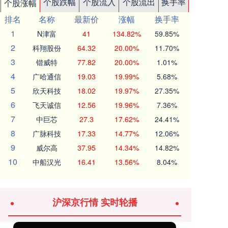
个股跌幅
个股流入
个股流出
换手率
个股涨幅
排名
名称
最新价
涨幅
换手率
1
N津富
41
134.82%
59.85%
2
科翔股份
64.32
20.00%
11.70%
3
锴威特
77.82
20.00%
1.01%
4
广哈通信
19.03
19.99%
5.68%
5
欣天科技
18.02
19.97%
27.35%
6
飞天诚信
12.56
19.96%
7.36%
7
中巨芯
27.3
17.62%
24.41%
8
广脉科技
17.33
14.77%
12.06%
9
威尔高
37.95
14.34%
14.82%
10
中船汉光
16.41
13.56%
8.04%
沪深京行情 实时轮播