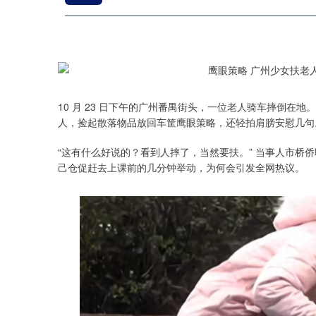
10 月 23 日下午的广州番禺街头，一位老人骑车摔倒在
人，捡起散落物品放回车筐鹰眼策略，还轻拍肩膀安慰几句。
“这有什么好说的？看到人摔了，当然要扶。” 当事人市桥
己仓促赶去上课前的几分钟举动，为何会引发全网热议。