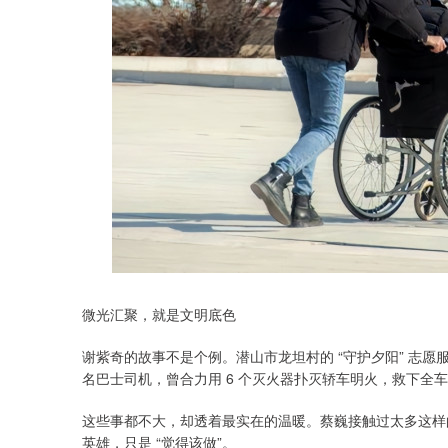
微光汇聚，就是文明底色
谢紫奇的故事不是个例。潜山市龙坦村的 “守护夕阳” 志愿服
名巴士司机，曾合力用 6 个灭火器扑灭轿车明火，救下全
这些事都不大，却透着最实在的温暖。蔡巍接触过太多这样
英雄，只是 “觉得该做”。