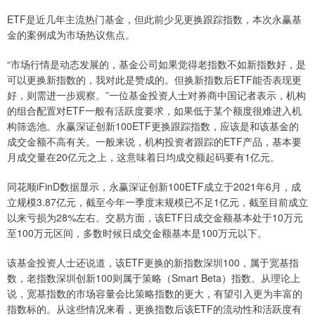
ETF是近几年主流热门基金，但此前少见更换跟踪指数，本次永赢基
金的案例成为市场热议焦点。
“市场行情是动态发展的，基金公司如果觉得老指数不如新指数好，是
可以更换新指数的，我对此是赞成的。但换新指数后ETF能否表现更
好，则需进一步观察。”一位基金投资人士对券商中国记者表示，机构
的组合配置对ETF一般有活跃度要求，如果低于某个额度很难进入机
构筛选池。永赢深证创新100ETF更换跟踪指数，应该是和该基金的
成交金额不高有关。一般来说，机构投资者跟踪的ETF产品，基本要
月成交量在20亿元之上，这意味着日均成交额起码要有1亿元。
同花顺iFinD数据显示，永赢深证创新100ETF成立于2021年6月，成
立规模3.87亿元，截至今年一季度末规模已不足1亿元，截至目前成立
以来亏损为28%左右。交易方面，该ETF日成交金额基本处于10万元
至100万元区间，多数时候日成交金额基本是100万元以下。
该基金投资人士还说道，该ETF更换的新指数深圳100，属于宽基指
数，老指数深圳创新100则属于策略（Smart Beta）指数。从理论上
说，宽基指数的市场容量会比策略指数的更大，有望引入更为丰富的
指数标的。从这些情况来看，更换指数后该ETF的流动性和活跃度有