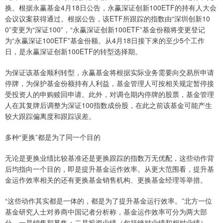
换。根据永赢基金4月18日公告，永赢深证创新100ETF的持有人大会
会议议案获得通过。根据公告，该ETF所跟踪的指数由“深圳创新10
0”变更为“深证100”，“永赢深证创新100ETF”基金份额将变更登记
为“永赢深证100ETF”基金份额。从4月18日接下来的至少5个工作
日，是永赢深证创新100ETF的转型选择期。
为保证该基金顺利转型，永赢基金将根据实际业务需要向交易所申请
停牌，为保护基金份额持有人利益，基金管理人可按相关规定暂停接
受投资人的申购赎回申请。此外，对调仓期内停牌的股票，基金管理
人在其复牌后调整为深证100指数成份股，在此之前该基金可能产生
较大跟踪偏离度和跟踪误差。
多种“更换”都是为了同一个目的
无论是更换业绩比较基准还是更换跟踪的指数万无优配，这些动作背
后均指向一个目的，即是提升基金运作效率。从更大范围看，提升基
金运作效率相关的还有更换基金销售机构、更换基金经理等举措。
“这些动作其实都是一体的，都是为了提升基金运行效率。”北方一位
基金研究人士对券商中国记者分析称，基金运作效率可分为两大部
分，一是销售和募集；二是投资业绩（包括绝对业绩和相对业绩）。