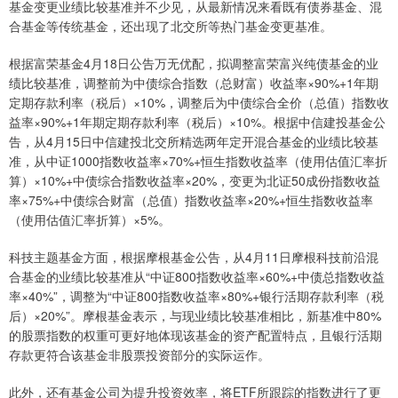
基金变更业绩比较基准并不少见，从最新情况来看既有债券基金、混
合基金等传统基金，还出现了北交所等热门基金变更基准。
根据富荣基金4月18日公告万无优配，拟调整富荣富兴纯债基金的业
绩比较基准，调整前为中债综合指数（总财富）收益率×90%+1年期
定期存款利率（税后）×10%，调整后为中债综合全价（总值）指数收
益率×90%+1年期定期存款利率（税后）×10%。根据中信建投基金公
告，从4月15日中信建投北交所精选两年定开混合基金的业绩比较基
准，从中证1000指数收益率×70%+恒生指数收益率（使用估值汇率折
算）×10%+中债综合指数收益率×20%，变更为北证50成份指数收益
率×75%+中债综合财富（总值）指数收益率×20%+恒生指数收益率
（使用估值汇率折算）×5%。
科技主题基金方面，根据摩根基金公告，从4月11日摩根科技前沿混
合基金的业绩比较基准从“中证800指数收益率×60%+中债总指数收益
率×40%”，调整为“中证800指数收益率×80%+银行活期存款利率（税
后）×20%”。摩根基金表示，与现业绩比较基准相比，新基准中80%
的股票指数的权重可更好地体现该基金的资产配置特点，且银行活期
存款更符合该基金非股票投资部分的实际运作。
此外，还有基金公司为提升投资效率，将ETF所跟踪的指数进行了更