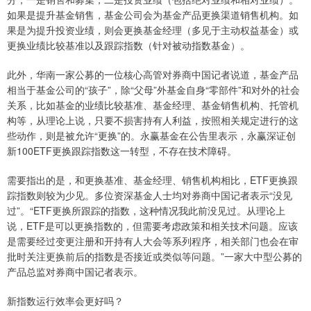
如果是提升基金销售，基金公司会为基金产品更换渠道销售机构。如
果是为提升投资业绩，则会更换基金经理（多见于主动权益基金）或
更换业绩比较基准以及跟踪指数（针对被动指数基金）。
此外，华南一家公募的一位核心高管对券商中国记者说道，基金产品
相当于基金公司的“孩子”，除“父母”外基金自身“零部件”和对外的社会
关系，比如基金的业绩比较基准、基金经理、基金销售机构、托管机
构等，从理论上说，只要不损害持有人利益，按照相关规定进行的这
些动作，则是被允许“更换”的。永赢基金在公告里表示，永赢深证创
新100ETF更换跟踪指数这一转型，不存在技术障碍。
需要指出的是，和更换基准、基金经理、销售机构相比，ETF更换跟
踪指数则较为少见。多位资深基金人士均对券商中国记者表示“没见
过”。“ETF更换所跟踪的指数，这种情况我此前没见过。从理论上
说，ETF是可以更换指数的，但需要考虑政策和相关技术问题。应该
是需要经过变更注册和开持有人大会等系列程序，相关部门也会在审
批时关注更换前后的指数是否接近或类似等问题。”一家大中型公募的
产品总监对券商中国记者表示。
新指数运行效率会更好吗？