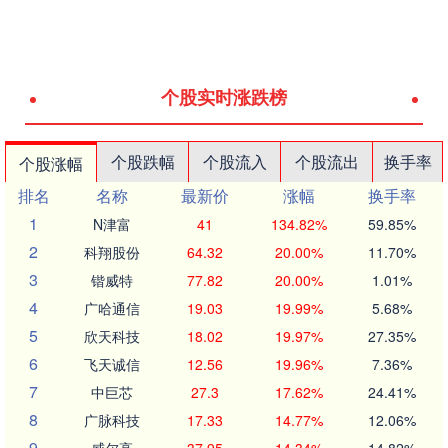
个股实时涨跌榜
个股跌幅
个股流入
个股流出
换手率
个股涨幅
排名
名称
最新价
涨幅
换手率
1
N津富
41
134.82%
59.85%
2
科翔股份
64.32
20.00%
11.70%
3
锴威特
77.82
20.00%
1.01%
4
广哈通信
19.03
19.99%
5.68%
5
欣天科技
18.02
19.97%
27.35%
6
飞天诚信
12.56
19.96%
7.36%
7
中巨芯
27.3
17.62%
24.41%
8
广脉科技
17.33
14.77%
12.06%
9